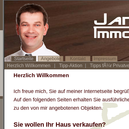
Ja
Imm
Startseite
Angebote
Kontakt
Impressum
Herzlich Willkommen
|
Tipp-Aktion
|
Tipps fÃ¼r Privatv
Herzlich Willkommen
Ich freue mich, Sie auf meiner Internetseite begr
Auf den folgenden Seiten erhalten Sie ausführlich
zu
den von mir angebotenen Objekten.
Sie wollen Ihr Haus verkaufen?