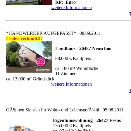
KP: Euro
weitere Informationen
*HANDWERKER AUFGEPASST*
08.09.2011
Leider verkauft!!!
Landhaus - 26487 Neuschoo
88.000 € Kaufpreis
ca. 180 m² Wohnfläche
11 Zimmer
ca. 13.000 m² Gründstück
weitere Informationen
GÃ¶nnen Sie sich Ihr Wohn- und LebensgefÃ¼hl
05.08.2011
Eigentumswohnung - 26427 Esens
135.000 € Kaufpreis
ca. 97 m² Wohnfläche