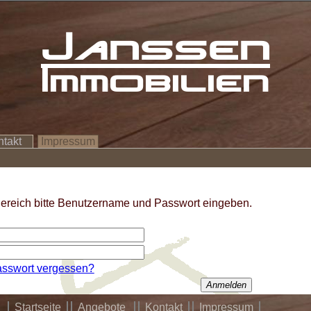
Janssen
Immobilien
ntakt
Impressum
ereich bitte Benutzername und Passwort eingeben.
sswort vergessen?
Anmelden
Startseite
Angebote
Kontakt
Impressum