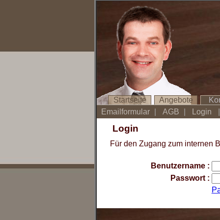
Startseite
Angebote
Ko
Emailformular
|
AGB
|
Login
|
Login
Für den Zugang zum internen B
Benutzername :
Passwort :
Pa